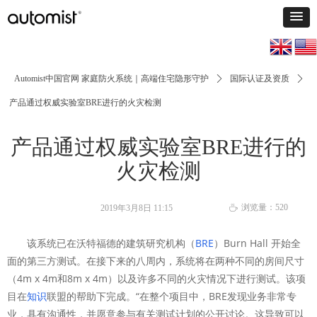
Automist中国官网 家庭防火系统｜高端住宅隐形守护
ꄲ
国际认证及资质
ꄲ
产品通过权威实验室BRE进行的火灾检测
产品通过权威实验室BRE进行的
火灾检测
浏览量：
520
2019年3月8日
11:15
ꄘ
该系统已
在沃特福德
的建筑研究机构（
BRE
）Burn Hall
开始全
面的第三方测试
。
在接下来的八周内，系统将在两种不同的房间尺寸
（4m x 4m和8m x 4m）以及许多不同的火灾情况下进行测试。
该项
目在
知识
联盟
的帮助下完成。“在
整个项目中，BRE发现业务非常专
业，具有沟通性，并愿意参与有关测试计划的公开讨论。
这导致可以