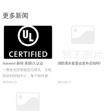
更多新闻
Automist 获得 美国UL认证
消防洒水装置会意外启动吗?
一整套包括智能定位喷头、主机
泵组到控制中心，每个组件都针
对其对应的UL标准进行完整的测
2025-01-23
2023-02-17
试、7年不间断的专注研发、数千
次的专业家庭消防领域的实际试
验和检验、600万美元持续的资金
投入。