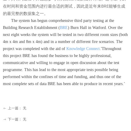
在时间和资金范围内进行最合适的测试，因此是近年来BRE能够生成
的最完整的数据集之一。
The system has begun comprehensive third party testing at the
Building Research Establishment (
BRE
) Burn Hall in Watford. Over the
next eight weeks the system will be tested in two different room sizes (both
4m x 4m and 8m x 4m) and in a number of different fire scenarios. The
project was completed with the aid of
Knowledge Connect
.'Throughout
this project BRE has found the business to be highly professional,
communicative and willing to engage in open discussion about the test
programme. This has lead to the most appropriate tests possible being
performed within the confines of time and funding, and thus one of the
most complete sets of data BRE has been able to produce in recent years.’
上一篇：
无
ꂃ
下一篇：
无
ꁹ