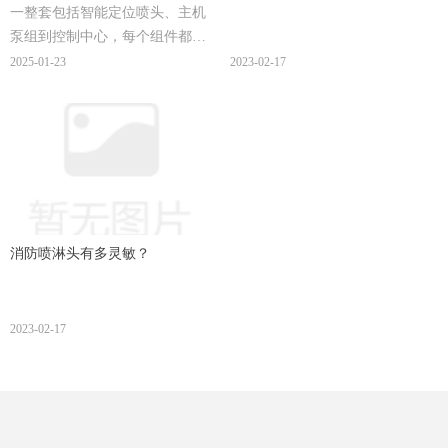
一整套包括智能定位喷头、主机
泵组到控制中心，每个组件都针
对其对应的UL标准进行完整的测
2025-01-23
2023-02-17
试、7年不间断的专注研发、数千
次的专业家庭消防领域的实际试
验和检验、600万美元持续的资金
投入。
消防喷淋头有多灵敏？
2023-02-17